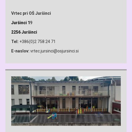
Vrtec pri OŠ Juršinci
Juršinci 1
9
2256 Juršinci
Tel:
+386(0)2 758 24 71
E-naslov:
vrtec.jursinci@osjursinci.si