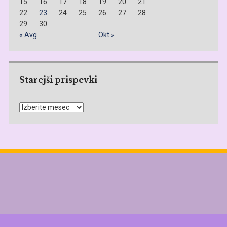
15
16
17
18
19
20
21
22
23
24
25
26
27
28
29
30
« Avg
Okt »
Starejši prispevki
Starejši
prispevki