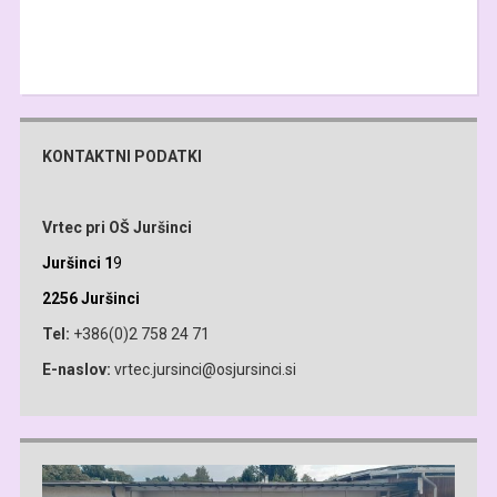
KONTAKTNI PODATKI
Vrtec pri OŠ Juršinci
Juršinci 1
9
2256 Juršinci
Tel:
+386(0)2 758 24 71
E-naslov:
vrtec.jursinci@osjursinci.si