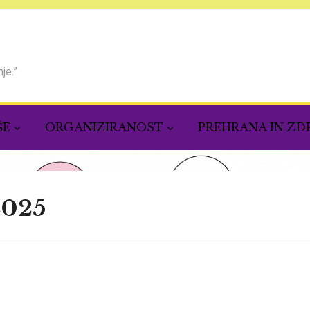
je.”
ŠE
ORGANIZIRANOST
PREHRANA IN ZD
2025