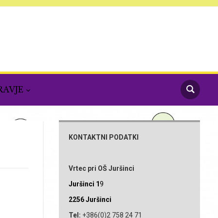
RAVJE
KONTAKTNI PODATKI
Vrtec pri OŠ Juršinci
Juršinci 1
9
2256 Juršinci
Tel:
+386(0)2 758 24 71