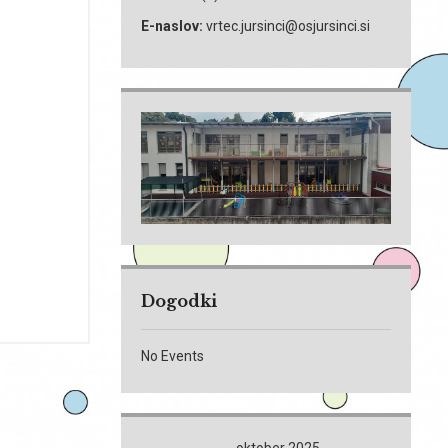
E-naslov:
vrtec.jursinci@osjursinci.si
Dogodki
No Events