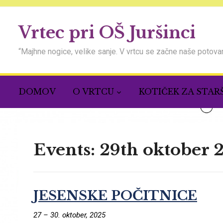
Vrtec pri OŠ Juršinci
“Majhne nogice, velike sanje. V vrtcu se začne naše potovan
DOMOV
O VRTCU
KOTIČEK ZA STAR
Events: 29th oktober 
JESENSKE POČITNICE
27
–
30. oktober, 2025